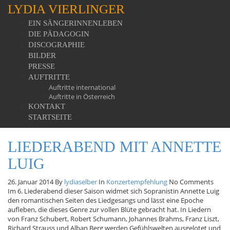
LYDIA VIERLINGER
EIN SÄNGERINNENLEBEN
DIE PÄDAGOGIN
DISCOGRAPHIE
BILDER
PRESSE
AUFTRITTE
Auftritte international
Auftritte in Österreich
KONTAKT
STARTSEITE
LIEDERABEND MIT ANNETTE
LUIG
26. Januar 2014
By
lydiaselber
In
Konzertempfehlung
No Comments
Im 6. Liederabend dieser Saison widmet sich Sopranistin Annette Luig
den romantischen Seiten des Liedgesangs und lässt eine Epoche
aufleben, die dieses Genre zur vollen Blüte gebracht hat. In Liedern
von Franz Schubert, Robert Schumann, Johannes Brahms, Franz Liszt,
Richard Strauss und Alban Berg werden Gefühlswelten ausgelotet und