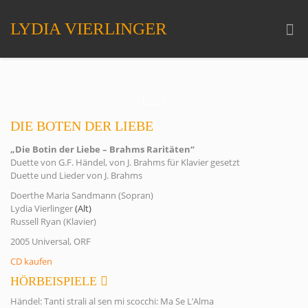
LYDIA VIERLINGER
DIE BOTEN DER LIEBE
„Die Botin der Liebe – Brahms Raritäten“
Duette von G.F. Händel, von J. Brahms für Klavier gesetzt
Duette und Lieder von J. Brahms
Doerthe Maria Sandmann (Sopran)
Lydia Vierlinger
(Alt)
Russell Ryan (Klavier)
2005 Universal, ORF
CD kaufen
HÖRBEISPIELE
Händel: Tanti strali al sen mi scocchi: Ma Se L’Alma